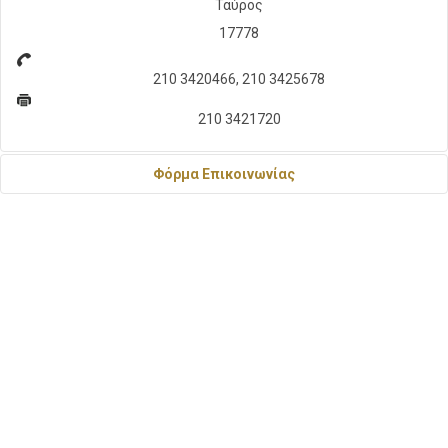
Ταύρος
17778
210 3420466, 210 3425678
210 3421720
Φόρμα Επικοινωνίας
Αποστείλετε ένα Email
*
Απαιτούμενο πεδίο
Όνομα
*
Διεύθυνση ηλεκτρονικού ταχυδρομείου
*