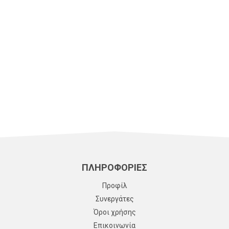
Θέμα
*
Μήνυμα
*
terms of use example
Αποκλεισμός Αυτοματισμών (Captcha)
*
ΠΛΗΡΟΦΟΡΙΕΣ
Προφίλ
Συνεργάτες
Όροι χρήσης
ΑΠΟΣΤΟΛΉ ΜΗΝΎΜΑΤΟΣ
Επικοινωνία